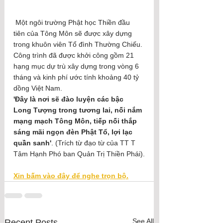
 Một ngôi trường Phật học Thiền đầu 
tiên của Tông Môn sẽ được xây dựng 
trong khuôn viên Tổ đình Thường Chiếu. 
Công trình đã được khởi công gồm 21 
hạng mục dự trù xây dựng trong vòng 6 
tháng và kinh phí ước tính khoảng 40 tỷ 
dồng Việt Nam.
'Đây là nơi sẽ đào luyện các bậc 
Long Tượng trong tương lai, nối nắm 
mạng mạch Tông Môn, tiếp nối thắp 
sáng mãi ngọn đèn Phật Tổ, lợi lạc 
quần sanh'
. (Trích từ đạo từ của TT T 
Tâm Hạnh Phó ban Quản Trị Thiền Phái).
Xin bấm vào đây để nghe trọn bộ.
See All
Recent Posts