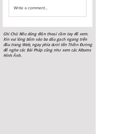
Chương Trình Tu Học
Ngày Truyền Th
Write a comment...
2 Ngày 28-29/3/2026
và Khóa Tu 7 Ngà
Úc Châu 2025
Ghi Chú: Nếu dùng điện thoại cầm tay để xem.
Xin vui lòng bấm vào ba dấu gạch ngang trên
đầu trang Web, ngay phía dưới tên Thiền Đường
để nghe các
Bài Pháp
cũng như
xem các Albums
Hình Ảnh
.