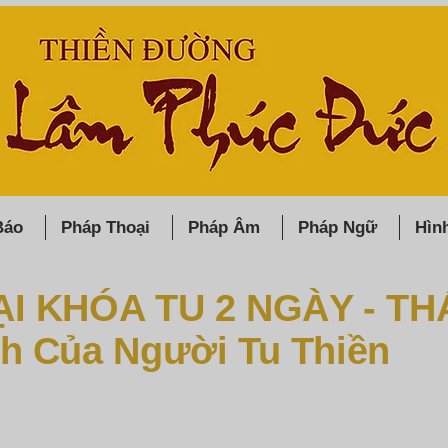
Báo
Pháp Thoại
Pháp Âm
Pháp Ngữ
Hìn
I KHÓA TU 2 NGÀY - TH
h Của Người Tu Thiền