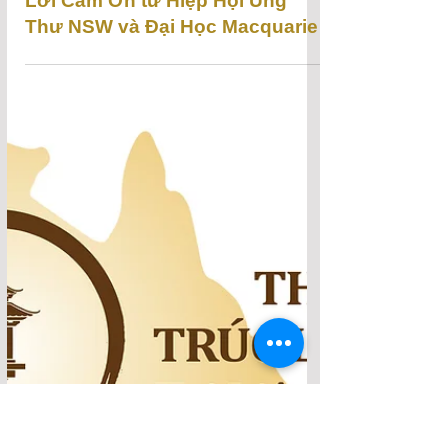
Lời Cám Ơn từ Hiệp Hội Ung
Thư NSW và Đại Học Macquarie