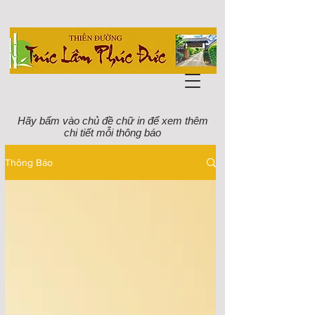
Hãy bấm vào chủ đề chữ in để xem thêm
chi tiết mỗi thông báo
Thông Báo