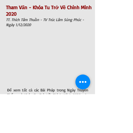
Tham Vấn - Khóa Tu Trở Về Chính Mình
2020
TT. Thích Tâm Thuần - TV Trúc Lâm Sùng Phúc -
Ngày 1/12/2020
Để xem tất cả các Bài Pháp trong Ngày Truyền
Thống và Khóa Tu Trở Về Chính Mình 2020, xin
bấm vào nút chữ nhật dưới đây:
Trở Về Trang Ngày TT & Khóa Tu 2020
Ghi Chú: Nếu dùng điện thoại cầm tay để xem.
Xin vui lòng bấm vào ba dấu gạch ngang trên