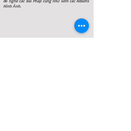
để nghe các
Bài Pháp
cũng như
xem các Albums
Hình Ảnh
.