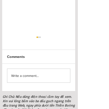
Comments
Chương Trình Tu Học
Ngày Truyền Th
Write a comment...
2 Ngày 28-29/3/2026
và Khóa Tu 7 Ngà
Úc Châu 2025
Ghi Chú: Nếu dùng điện thoại cầm tay để xem.
Xin vui lòng bấm vào ba dấu gạch ngang trên
đầu trang Web, ngay phía dưới tên Thiền Đường