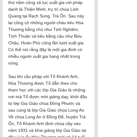
thứ năm cũng xả tục xuất gia với pháp 
danh là Thiện Minh, trụ trì chùa Linh 
Quang tại Rạch Sung, Trà Ôn. Sau này 
lại cũng có những người cháu kêu Hòa 
Thượng bằng chú như Tịnh Nghiêm, 
Tịnh Thuận và kêu bằng cậu như Bửu 
Châu, Hoàn Phú cũng lần lượt xuất gia. 
Có thể nói rằng đây là một gia đình có 
nhiều người xuất gia hạng nhất trong 
vùng.
Sau khi cầu pháp với Tổ Khánh Anh, 
Hòa Thượng được Tổ dẫn theo cho 
tham học với các lớp Gia Giáo là những 
nơi mà Tổ được mời giảng dạy, khởi đầu 
từ lớp Gia Giáo chùa Đông Phước và 
sau cùng là lớp Gia Giáo chùa Long An. 
Về chùa Long An ở Đồng Đế, huyện Trà 
Ôn, Tổ Khánh Anh lãnh chùa nầy vào 
năm 1931 và khai giảng lớp Gia Giáo tại 
đây. Lúc ấy Hòa Thượng mới có 14 tuổi 