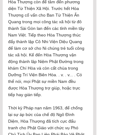
Hòa Thượng còn để tâm đến phương 
diện Từ Thiện Xã Hội. Trước hết Hòa 
Thượng cố vấn cho Ban Từ Thiện Ấn 
Quang trong mọi công tác xã hội từ đô 
thành Sài Gòn lan đến các tỉnh miền tây 
Nam Việt. Tiếp theo Hòa Thượng thúc 
đẩy thành lập Cô Nhi Viện Diệu Quang 
để làm cơ sở cho Ni chúng trẻ tuổi công 
tác xã hội. Kế đến Hòa Thượng vận 
động thành lập Niệm Phật Đường trong 
khám Chí Hòa và còn cất chùa trong 
Dưỡng Trí Viện Biên Hòa. . v. . v... . Có 
thể nói, mọi Phật sự miền Nam đều 
được Hòa Thượng trợ giúp, hoặc trực 
tiếp hay gián tiếp.
Thời kỳ Pháp nạn năm 1963, để chống 
lại sự áp bức của chế độ Ngô Đình 
Diệm, Hòa Thượng đã tích cực đấu 
tranh cho Phật Giáo với chức vụ Phó 
Chủ Tịch Ủy Ban Liên Phái Bảo Vệ Phật 