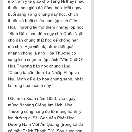
mở trạm y tế giao cho Tăng Ni thay nhau 
thuốc men giúp đỡ đồng bào. Mỗi ngày 
buổi sáng Tăng chúng dạy học, chích 
thuốc và buổi chiều học tập kinh điển. 
Hòa Thượng lại mở thêm những lớp học 
“Bình Dân” ban đêm dạy chữ Quốc Ngữ 
cho dân chúng thất học để chống nạn 
mù chữ. Học viên đạt được kết quả 
nhanh chóng là nhờ Hòa Thượng có 
sáng kiến soạn ra tập sách “Vần Chữ O”. 
Hòa Thượng bảo học chúng rằng: 
“Chúng ta cần đem Tứ Nhiếp Pháp và 
Ngũ Minh để giáo hóa chúng sanh, nhất 
là trong hoàn cảnh này.”
Đầu mùa Xuân năm 1953, vào ngày 
mùng 8 tháng Giêng Âm Lịch, Hòa 
Thượng cùng hàng đệ tử mang hành lý 
lên đường đi Sài Gòn đến Phật Học 
Đường Nam Việt Ấn Quang (trong số đó 
có thầy Thích Thanh Từ). Sau cuộc họp 