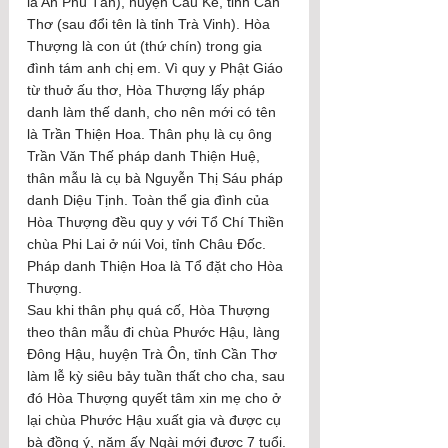
là An Phú Tân), huyện Cầu Kè, tỉnh Cần 
Thơ (sau đổi tên là tỉnh Trà Vinh). Hòa 
Thượng là con út (thứ chín) trong gia 
đình tám anh chị em. Vì quy y Phật Giáo 
từ thuở ấu thơ, Hòa Thượng lấy pháp 
danh làm thế danh, cho nên mới có tên 
là Trần Thiện Hoa. Thân phụ là cụ ông 
Trần Văn Thế pháp danh Thiện Huệ, 
thân mẫu là cụ bà Nguyễn Thị Sáu pháp 
danh Diệu Tịnh. Toàn thể gia đình của 
Hòa Thượng đều quy y với Tổ Chí Thiền 
chùa Phi Lai ở núi Voi, tỉnh Châu Đốc. 
Pháp danh Thiện Hoa là Tổ đặt cho Hòa 
Thượng.
Sau khi thân phụ quá cố, Hòa Thượng 
theo thân mẫu đi chùa Phước Hậu, làng 
Đông Hậu, huyện Trà Ôn, tỉnh Cần Thơ 
làm lễ kỳ siêu bảy tuần thất cho cha, sau 
đó Hòa Thượng quyết tâm xin mẹ cho ở 
lại chùa Phước Hậu xuất gia và được cụ 
bà đồng ý, năm ấy Ngài mới được 7 tuổi. 