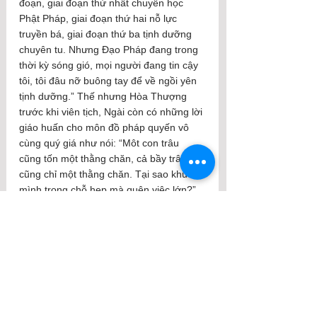
đoạn, giai đoạn thứ nhất chuyên học 
Phật Pháp, giai đoạn thứ hai nỗ lực 
truyền bá, giai đoạn thứ ba tịnh dưỡng 
chuyên tu. Nhưng Đạo Pháp đang trong 
thời kỳ sóng gió, mọi người đang tin cậy 
tôi, tôi đâu nỡ buông tay để về ngồi yên 
tịnh dưỡng.” Thế nhưng Hòa Thượng 
trước khi viên tịch, Ngài còn có những lời 
giáo huấn cho môn đồ pháp quyến vô 
cùng quý giá như nói: “Môt con trâu 
cũng tốn một thằng chăn, cả bầy trâu 
cũng chỉ một thằng chăn. Tại sao khuôn 
mình trong chỗ hẹp mà quên việc lớn?” 
Khi trả lời Sư Bà Bảo An, Hòa Thượng 
đáp: “Gánh vác Phật sự là việc tốt, 
nhưng khi lãnh nhiệm vụ lớn, phải tự 
xem mình như đứa con nít. Dù bị người 
chê khen khinh trọng vẫn không nao 
núng. Đừng nhớ mình có chùa to, có đệ 
tử nhiều, gặp việc trái ý là xách gói về 
chùa. Tâm niệm được như thế, mới nên 