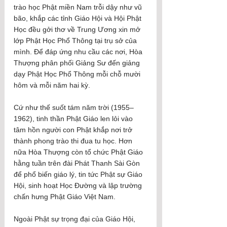
trào học Phật miền Nam trỗi dậy như vũ 
bão, khắp các tỉnh Giáo Hội và Hội Phật 
Học đều gởi thơ về Trung Ương xin mở 
lớp Phật Học Phổ Thông tại trụ sở của 
mình. Để đáp ứng nhu cầu các nơi, Hòa 
Thượng phân phối Giảng Sư đến giảng 
dạy Phật Học Phổ Thông mỗi chỗ mười 
hôm và mỗi năm hai kỳ. 
Cứ như thế suốt tám năm trời (1955–
1962), tinh thần Phật Giáo len lỏi vào 
tâm hồn người con Phật khắp nơi trở 
thành phong trào thi đua tu học. Hơn 
nữa Hòa Thượng còn tổ chức Phật Giáo 
hằng tuần trên đài Phát Thanh Sài Gòn 
để phổ biến giáo lý, tin tức Phật sự Giáo 
Hội, sinh hoạt Học Đường và lập trường 
chấn hưng Phật Giáo Việt Nam.
Ngoài Phật sự trọng đại của Giáo Hội, 