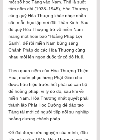
một số học Tăng vào Nam. Thế là suốt 
tám năm dài (1938–1945), Hòa Thượng 
cùng quý Hòa Thượng khác nhọc nhằn 
cần mẫn học tập nơi đất Thần Kinh. Sau 
đó quý Hòa Thượng trở về miền Nam 
mang một hoài bảo “Hoằng Pháp Lợi 
Sanh”, để rồi miền Nam bừng sáng 
Chánh Pháp do các Hòa Thượng cùng 
nhau mồi lên ngọn đuốc từ cố đô Huế.
Theo quan niệm của Hòa Thượng Thiện 
Hoa, muốn phục hưng Phật Giáo cho 
được hữu hiệu trước hết phải có cán bộ 
để hoằng pháp, vì lý do đó, sau khi về 
miền Nam, Hòa Thượng nhất quyết phải 
thành lập Phật Học Đường để đào tạo 
Tăng tài mới có người tiếp nối sự nghiệp 
hoằng dương chánh pháp.
Để đạt được ước nguyện của mình, đầu 
tiên vào năm 1945, Hòa Thượng hợp tác 