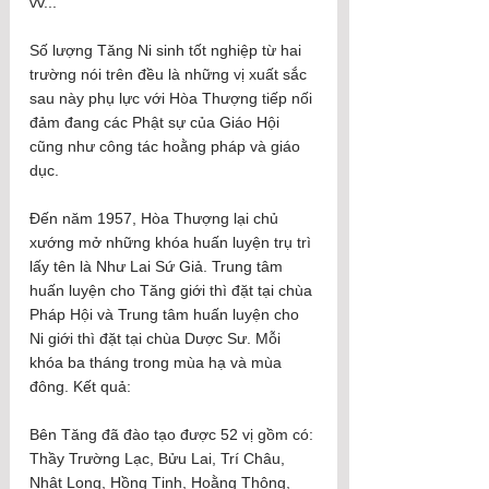
vv...
Số lượng Tăng Ni sinh tốt nghiệp từ hai 
trường nói trên đều là những vị xuất sắc 
sau này phụ lực với Hòa Thượng tiếp nối 
đảm đang các Phật sự của Giáo Hội 
cũng như công tác hoằng pháp và giáo 
dục.
Đến năm 1957, Hòa Thượng lại chủ 
xướng mở những khóa huấn luyện trụ trì 
lấy tên là Như Lai Sứ Giả. Trung tâm 
huấn luyện cho Tăng giới thì đặt tại chùa 
Pháp Hội và Trung tâm huấn luyện cho 
Ni giới thì đặt tại chùa Dược Sư. Mỗi 
khóa ba tháng trong mùa hạ và mùa 
đông. Kết quả:
Bên Tăng đã đào tạo được 52 vị gồm có: 
Thầy Trường Lạc, Bửu Lai, Trí Châu, 
Nhật Long, Hồng Tịnh, Hoằng Thông, 