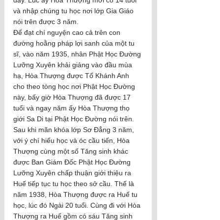
và nhập chúng tu học nơi lớp Gia Giáo 
nói trên được 3 năm.
Để đạt chí nguyện cao cả trên con 
đường hoằng pháp lợi sanh của một tu 
sĩ, vào năm 1935, nhân Phật Học Đường 
Lưỡng Xuyên khải giảng vào đầu mùa 
hạ, Hòa Thượng được Tổ Khánh Anh 
cho theo tòng học nơi Phật Học Đường 
này, bấy giờ Hòa Thượng đã được 17 
tuổi và ngay năm ấy Hòa Thượng thọ 
giới Sa Di tại Phật Học Đường nói trên. 
Sau khi mãn khóa lớp Sơ Đẳng 3 năm, 
với ý chí hiếu học và óc cầu tiến, Hòa 
Thượng cùng một số Tăng sinh khác 
được Ban Giám Đốc Phật Học Đường 
Lưỡng Xuyên chấp thuận giới thiệu ra 
Huế tiếp tục tu học theo sở cầu. Thế là 
năm 1938, Hòa Thượng được ra Huế tu 
học, lúc đó Ngài 20 tuổi. Cùng đi với Hòa 
Thượng ra Huế gồm có sáu Tăng sinh 