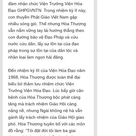
đảm nhận chức Viện Trưởng Viện Hóa 
Đạo GHPGVNTN. Trong nhiệm kỳ II này, 
con thuyền Phật Giáo Việt Nam gặp 
nhiều sóng gió. Thế nhưng Hòa Thượng 
vẫn nắm vững tay lái hướng thẳng theo 
con đường bảo vệ Đạo Pháp và cứu 
nước cứu dân, lấy sự tồn tại của đạo 
pháp trong sự tồn tại của dân tộc và 
nhân loại làm ngọn hải đăng.
Đến nhiệm kỳ III của Viện Hóa Đạo năm 
1968, Hòa Thượng được toàn thể đại 
biểu bỏ thăm lưu nhiệm chức Viện 
Trưởng Viện Hóa Đạo. Lúc bấy giờ căn 
bệnh của Hòa Thượng bộc phát càng 
tăng mà trách nhiệm Giáo Hội càng 
nặng nề, nhưng Ngài không nệ hà vẫn 
gánh lấy trách nhiệm của Giáo Hội giao 
phó. Hòa Thượng tuyên bố với các môn 
đồ rằng: “Tôi đặt đời tôi làm ba giai 