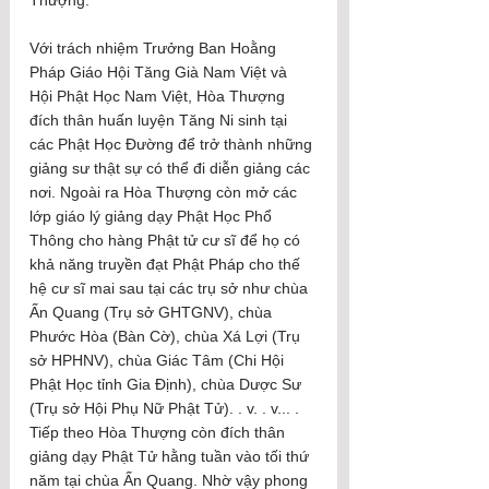
Với trách nhiệm Trưởng Ban Hoằng 
Pháp Giáo Hội Tăng Già Nam Việt và 
Hội Phật Học Nam Việt, Hòa Thượng 
đích thân huấn luyện Tăng Ni sinh tại 
các Phật Học Đường để trở thành những 
giảng sư thật sự có thể đi diễn giảng các 
nơi. Ngoài ra Hòa Thượng còn mở các 
lớp giáo lý giảng dạy Phật Học Phổ 
Thông cho hàng Phật tử cư sĩ để họ có 
khả năng truyền đạt Phật Pháp cho thế 
hệ cư sĩ mai sau tại các trụ sở như chùa 
Ấn Quang (Trụ sở GHTGNV), chùa 
Phước Hòa (Bàn Cờ), chùa Xá Lợi (Trụ 
sở HPHNV), chùa Giác Tâm (Chi Hội 
Phật Học tỉnh Gia Định), chùa Dược Sư 
(Trụ sở Hội Phụ Nữ Phật Tử). . v. . v... . 
Tiếp theo Hòa Thượng còn đích thân 
giảng dạy Phật Tử hằng tuần vào tối thứ 
năm tại chùa Ấn Quang. Nhờ vậy phong 