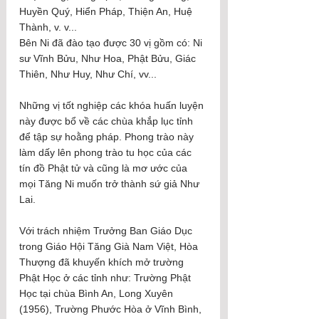
Huyền Quý, Hiển Pháp, Thiện An, Huệ 
Thành, v. v...
Bên Ni đã đào tạo được 30 vị gồm có: Ni 
sư Vĩnh Bửu, Như Hoa, Phật Bửu, Giác 
Thiên, Như Huy, Như Chí, vv...
Những vị tốt nghiệp các khóa huấn luyện 
này được bổ về các chùa khắp lục tỉnh 
để tập sự hoằng pháp. Phong trào này 
làm dấy lên phong trào tu học của các 
tín đồ Phật tử và cũng là mơ ước của 
mọi Tăng Ni muốn trở thành sứ giả Như 
Lai.
Với trách nhiệm Trưởng Ban Giáo Dục 
trong Giáo Hội Tăng Già Nam Việt, Hòa 
Thượng đã khuyến khích mở trường 
Phật Học ở các tỉnh như: Trường Phật 
Học tại chùa Bình An, Long Xuyên 
(1956), Trường Phước Hòa ở Vĩnh Bình, 