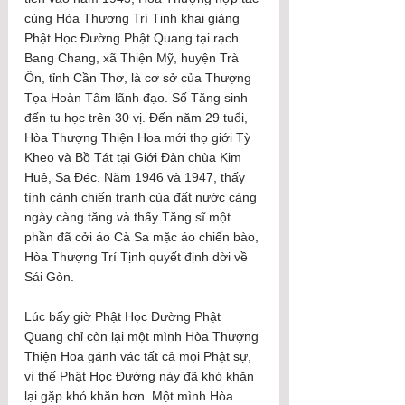
cùng Hòa Thượng Trí Tịnh khai giảng 
Phật Học Đường Phật Quang tại rạch 
Bang Chang, xã Thiện Mỹ, huyện Trà 
Ôn, tỉnh Cần Thơ, là cơ sở của Thượng 
Tọa Hoàn Tâm lãnh đạo. Số Tăng sinh 
đến tu học trên 30 vị. Đến năm 29 tuổi, 
Hòa Thượng Thiện Hoa mới thọ giới Tỳ 
Kheo và Bồ Tát tại Giới Đàn chùa Kim 
Huê, Sa Đéc. Năm 1946 và 1947, thấy 
tình cảnh chiến tranh của đất nước càng 
ngày càng tăng và thấy Tăng sĩ một 
phần đã cởi áo Cà Sa mặc áo chiến bào, 
Hòa Thượng Trí Tịnh quyết định dời về 
Sái Gòn.
Lúc bấy giờ Phật Học Đường Phật 
Quang chỉ còn lại một mình Hòa Thượng 
Thiện Hoa gánh vác tất cả mọi Phật sự, 
vì thế Phật Học Đường này đã khó khăn 
lại gặp khó khăn hơn. Một mình Hòa 