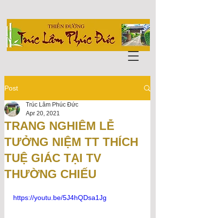
Post
Trúc Lâm Phúc Đức
Apr 20, 2021
TRANG NGHIÊM LỄ
TƯỞNG NIỆM TT THÍCH
TUỆ GIÁC TẠI TV
THƯỜNG CHIẾU
https://youtu.be/5J4hQDsa1Jg