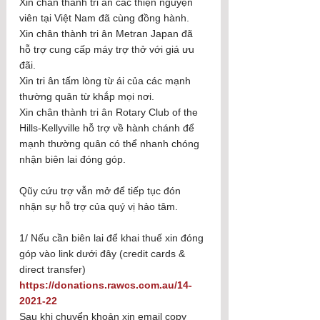
Xin chân thành tri ân các thiện nguyện 
viên tại Việt Nam đã cùng đồng hành. 
Xin chân thành tri ân Metran Japan đã 
hỗ trợ cung cấp máy trợ thở với giá ưu 
đãi.
Xin tri ân tấm lòng từ ái của các mạnh 
thường quân từ khắp mọi nơi.   
Xin chân thành tri ân Rotary Club of the 
Hills-Kellyville hỗ trợ về hành chánh để 
mạnh thường quân có thể nhanh chóng 
nhận biên lai đóng góp.
Qũy cứu trợ vẫn mở để tiếp tục đón 
nhận sự hỗ trợ của quý vị hảo tâm. 
1/ Nếu cần biên lai để khai thuế xin đóng 
góp vào link dưới đây (credit cards & 
direct transfer)
https://donations.rawcs.com.au/14-
2021-22
Sau khi chuyển khoản xin email copy 