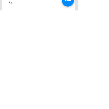
này. 
Xin kính chúc quý vị và gia đình nhiều 
sức khỏe và luôn an lạc.
See All
Recent Posts