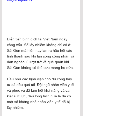
v=QisUKj6dRf0
Diễn tiến bịnh dịch tại Việt Nam ngày 
càng xấu. Số lây nhiễm không chỉ có ở 
Sài Gòn mà hiện nay lan ra hầu hết các 
tỉnh thành sau khi làn sóng công nhân và 
dân nghèo lũ lượt trở về quê quán khi 
Sài Gòn không có thể cưu mang họ nữa.
Hầu như các bịnh viện cho dù công hay 
tư đã đều quá tải. Đội ngũ nhân viên y tế 
và phục vụ đã làm hết khả năng và cạn 
kiệt sức lực, đau lòng hơn nữa là đã có 
một số không nhỏ nhân viên y tế đã bị 
lây nhiễm.